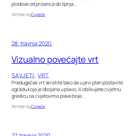
plodove od prosinca do lipnja…
Written by
Cvijeće
28. travnja 2020.
Vizualno povećajte vrt
SAVJETI
, 
VRT
Predugačak vrt skratite tako da u prvi plan postavite
ogradu koja je obojana u plavo, ili oblikujete cvjetnu
gredicu sa cvjetovima plave boje…
Written by
Cvijeće
27. travnja 2020.