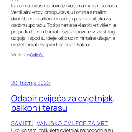
Kako imati vlastito povrće i voće na malom balkonu
Vertikalni vrtovi omogućavaju i onima s malim
dvorištem ili balkonom sadnju povrća i biljaka za
osobnu uporabu. To što nemate vlastiti vrt više nije
prepreka tome da imate svježe povrće iz vlastitog
uzgoja. Ispod su ideje kako uz minimalna ulaganja
možete imati svoj vertikalni vrt. Faktori…
Written by
Cvijeće
20. travnja 2020.
Odabir cvijeća za cvjetnjak,
balkon i terasu
SAVJETI
, 
VANJSKO CVIJEĆE ZA VRT
Ukoliko sami oblikujete cvjetnjak najpogodnije su