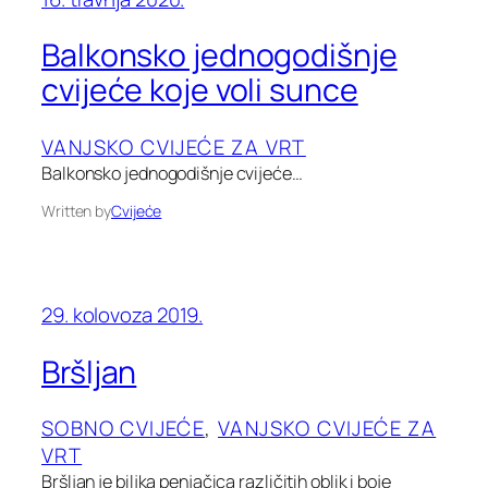
Balkonsko jednogodišnje
cvijeće koje voli sunce
VANJSKO CVIJEĆE ZA VRT
Balkonsko jednogodišnje cvijeće…
Written by
Cvijeće
29. kolovoza 2019.
Bršljan
SOBNO CVIJEĆE
, 
VANJSKO CVIJEĆE ZA
VRT
Bršljan je biljka penjačica različitih oblik i boje