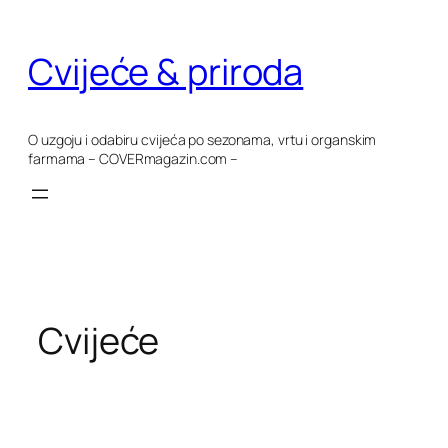
Skoči
do
Cvijeće & priroda
sadržaja
O uzgoju i odabiru cvijeća po sezonama, vrtu i organskim
farmama – COVERmagazin.com –
Cvijeće