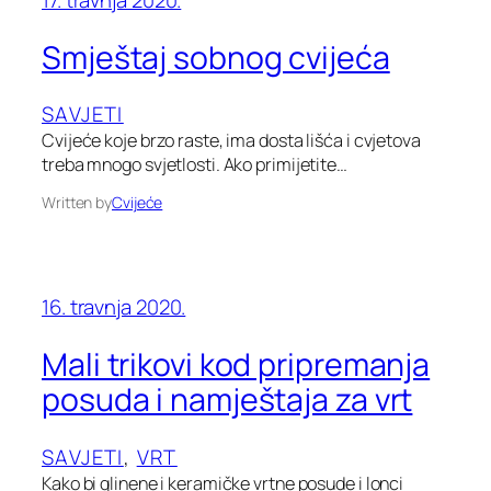
Smještaj sobnog cvijeća
SAVJETI
Cvijeće koje brzo raste, ima dosta lišća i cvjetova
treba mnogo svjetlosti. Ako primijetite…
Written by
Cvijeće
16. travnja 2020.
Mali trikovi kod pripremanja
posuda i namještaja za vrt
SAVJETI
, 
VRT
Kako bi glinene i keramičke vrtne posude i lonci