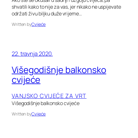
Ako ste se okušali u sadnji i uzgoju cvijeća, pa
shvatili kako to nije za vas, jer nikako ne uspijevate
održati živu biljku duže vrijeme…
Written by
Cvijeće
22. travnja 2020.
Višegodišnje balkonsko
cvijeće
VANJSKO CVIJEĆE ZA VRT
Višegodišnje balkonsko cvijeće
Written by
Cvijeće