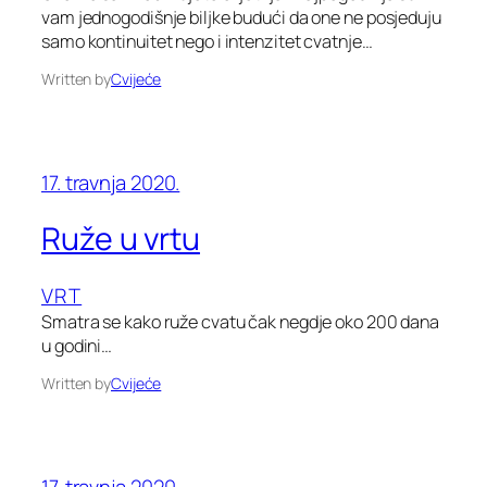
vam jednogodišnje biljke budući da one ne posjeduju
samo kontinuitet nego i intenzitet cvatnje…
Written by
Cvijeće
17. travnja 2020.
Ruže u vrtu
VRT
Smatra se kako ruže cvatu čak negdje oko 200 dana
u godini…
Written by
Cvijeće
17. travnja 2020.