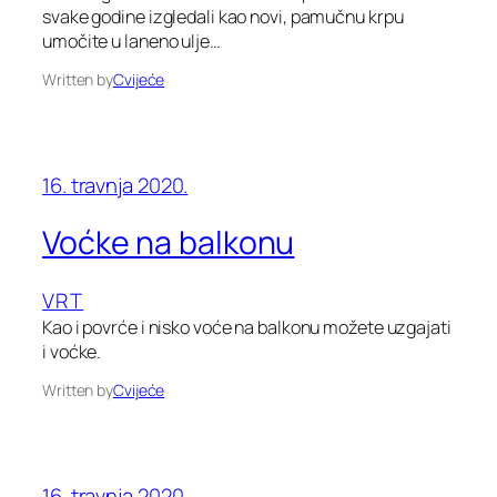
svake godine izgledali kao novi, pamučnu krpu
umočite u laneno ulje…
Written by
Cvijeće
16. travnja 2020.
Voćke na balkonu
VRT
Kao i povrće i nisko voće na balkonu možete uzgajati
i voćke.
Written by
Cvijeće
16. travnja 2020.