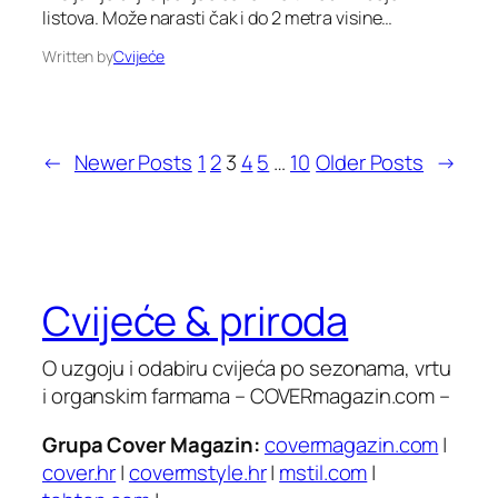
listova. Može narasti čak i do 2 metra visine…
Written by
Cvijeće
←
Newer Posts
1
2
3
4
5
…
10
Older Posts
→
Cvijeće & priroda
O uzgoju i odabiru cvijeća po sezonama, vrtu
i organskim farmama – COVERmagazin.com –
Grupa Cover Magazin:
covermagazin.com
|
cover.hr
|
covermstyle.hr
|
mstil.com
|