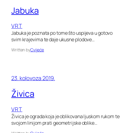
Jabuka
VRT
Jabuka je poznata po tome što uspijeva u gotovo
svim krajevima te daje ukusne plodove…
Written by
Cvijeće
23. kolovoza 2019.
Živica
VRT
Živica je ograda koja je oblikovana ljuskom rukom te
svojom linijom prati geometrijske oblike…