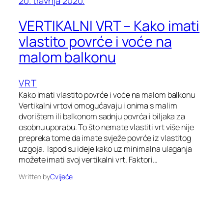
20. travnja 2020.
VERTIKALNI VRT – Kako imati
vlastito povrće i voće na
malom balkonu
VRT
Kako imati vlastito povrće i voće na malom balkonu
Vertikalni vrtovi omogućavaju i onima s malim
dvorištem ili balkonom sadnju povrća i biljaka za
osobnu uporabu. To što nemate vlastiti vrt više nije
prepreka tome da imate svježe povrće iz vlastitog
uzgoja. Ispod su ideje kako uz minimalna ulaganja
možete imati svoj vertikalni vrt. Faktori…
Written by
Cvijeće