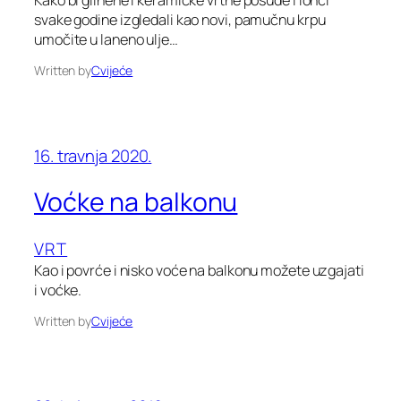
svake godine izgledali kao novi, pamučnu krpu
umočite u laneno ulje…
Written by
Cvijeće
16. travnja 2020.
Voćke na balkonu
VRT
Kao i povrće i nisko voće na balkonu možete uzgajati
i voćke.
Written by
Cvijeće