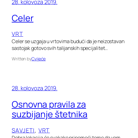
28. kolovoza 2019.
Celer
VRT
Celer se uzgaja u vrtovima budući da je neizostavan
sastojak gotovo svih talijanskih specijalitet…
Written by
Cvijeće
28. kolovoza 2019.
Osnovna pravila za
suzbijanje štetnika
SAVJETI
, 
VRT
Dobra lokacija će svakako pripomoći tome da vam