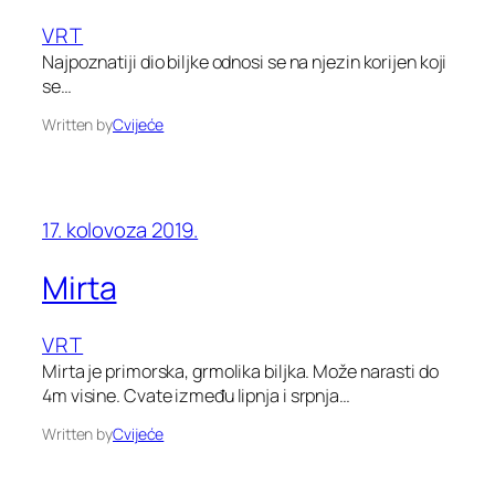
VRT
Najpoznatiji dio biljke odnosi se na njezin korijen koji
se…
Written by
Cvijeće
17. kolovoza 2019.
Mirta
VRT
Mirta je primorska, grmolika biljka. Može narasti do
4m visine. Cvate između lipnja i srpnja…
Written by
Cvijeće