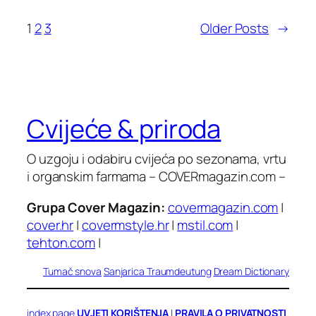
1
2
3
Older Posts
→
Cvijeće & priroda
O uzgoju i odabiru cvijeća po sezonama, vrtu
i organskim farmama – COVERmagazin.com –
Grupa Cover Magazin:
covermagazin.com
|
cover.hr
|
covermstyle.hr
|
mstil.com
|
tehton.com
|
Tumač snova
Sanjarica
Traumdeutung
Dream Dictionary
index page
UVJETI KORIŠTENJA
|
PRAVILA O PRIVATNOSTI