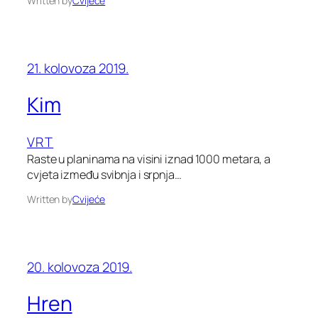
Written by
Cvijeće
21. kolovoza 2019.
Kim
VRT
Raste u planinama na visini iznad 1000 metara, a
cvjeta između svibnja i srpnja…
Written by
Cvijeće
20. kolovoza 2019.
Hren