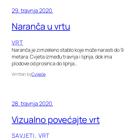
29. travnja 2020.
Naranča u vrtu
VRT
Naranča je zimzeleno stablo koje može narasti do 9
metara. Cvjeta između travnja i lipnja, dok ima
plodove od prosinca do lipnja…
Written by
Cvijeće
28. travnja 2020.
Vizualno povećajte vrt
SAVJETI
, 
VRT