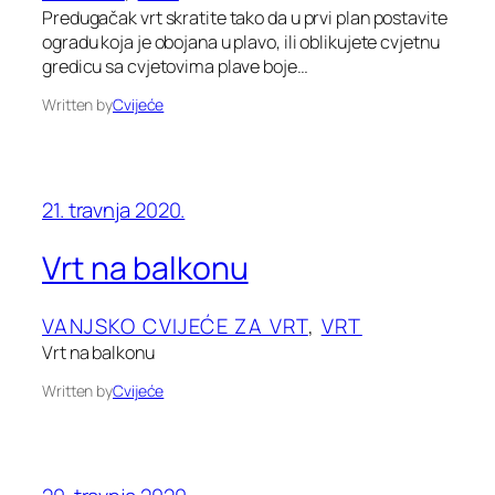
Predugačak vrt skratite tako da u prvi plan postavite
ogradu koja je obojana u plavo, ili oblikujete cvjetnu
gredicu sa cvjetovima plave boje…
Written by
Cvijeće
21. travnja 2020.
Vrt na balkonu
VANJSKO CVIJEĆE ZA VRT
, 
VRT
Vrt na balkonu
Written by
Cvijeće