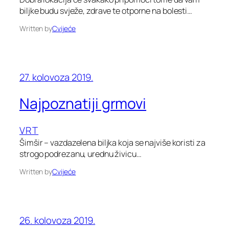
biljke budu svježe, zdrave te otporne na bolesti…
Written by
Cvijeće
27. kolovoza 2019.
Najpoznatiji grmovi
VRT
Šimšir – vazdazelena biljka koja se najviše koristi za
strogo podrezanu, urednu živicu…
Written by
Cvijeće
26. kolovoza 2019.