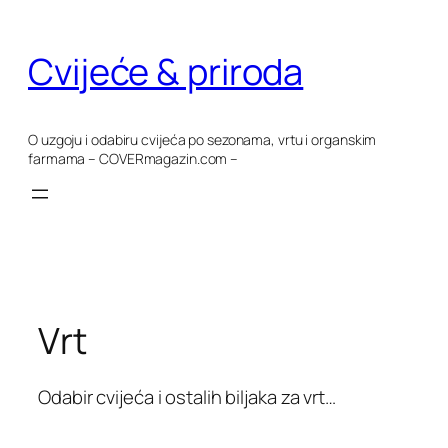
Skoči
do
Cvijeće & priroda
sadržaja
O uzgoju i odabiru cvijeća po sezonama, vrtu i organskim
farmama – COVERmagazin.com –
Vrt
Odabir cvijeća i ostalih biljaka za vrt…