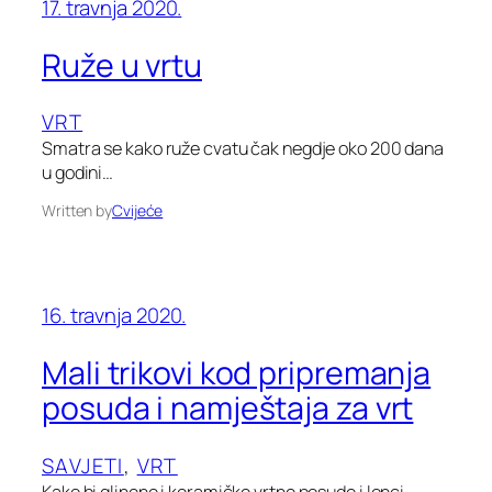
17. travnja 2020.
Ruže u vrtu
VRT
Smatra se kako ruže cvatu čak negdje oko 200 dana
u godini…
Written by
Cvijeće
16. travnja 2020.
Mali trikovi kod pripremanja
posuda i namještaja za vrt
SAVJETI
, 
VRT
Kako bi glinene i keramičke vrtne posude i lonci