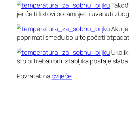
Takođe
jer će ti listovi potamnjeti i uvenuti zb
Ako je
poprimati smeđu boju te početi otpadat
Ukolik
što bi trebali biti, stabljika postaje slaba
Povratak na
cvijeće