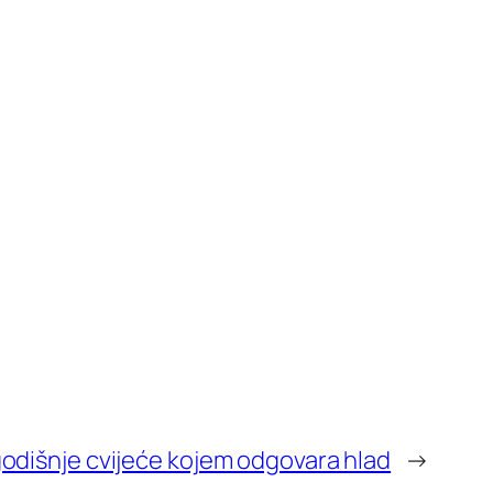
odišnje cvijeće kojem odgovara hlad
→