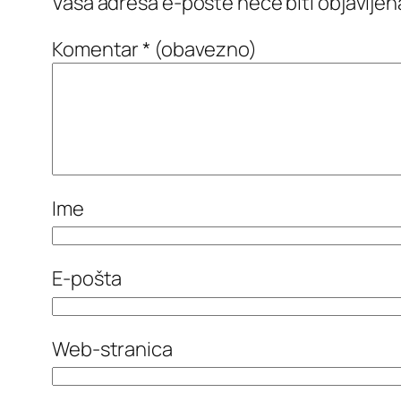
Vaša adresa e-pošte neće biti objavljen
Komentar
* (obavezno)
Ime
E-pošta
Web-stranica