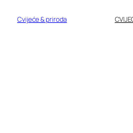
Skoči
do
Cvijeće & priroda
CVIJE
sadržaja