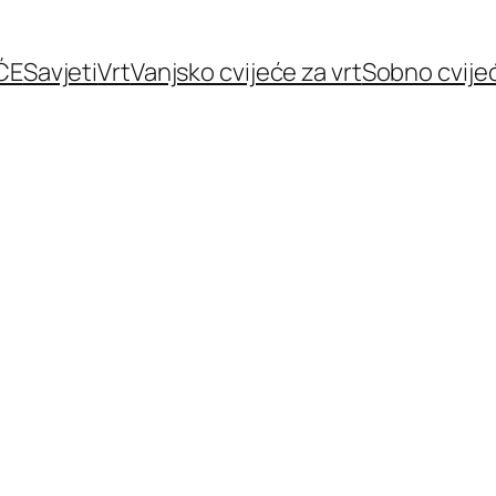
ĆE
Savjeti
Vrt
Vanjsko cvijeće za vrt
Sobno cvije