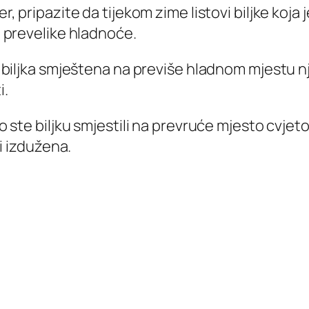
r, pripazite da tijekom zime listovi biljke koja
og prevelike hladnoće.
 biljka smještena na previše hladnom mjestu nje
i.
o ste biljku smjestili na prevruće mjesto cvjeto
 i izdužena.