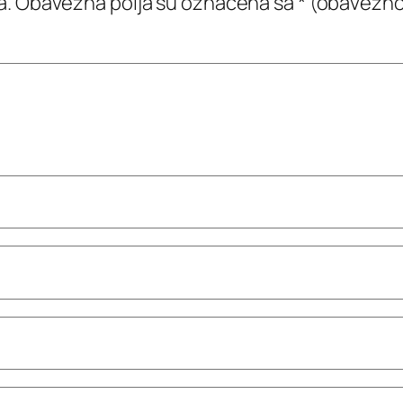
a.
Obavezna polja su označena sa
* (obavezno