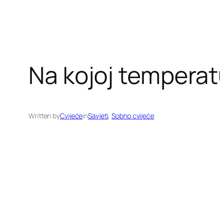
Na kojoj temperatu
Written by
Cvijeće
in
Savjeti
, 
Sobno cvijeće