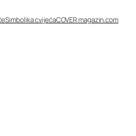
će
Simbolika cvijeća
COVER magazin.com