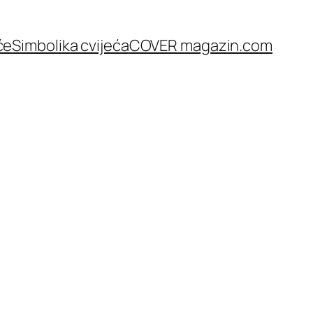
će
Simbolika cvijeća
COVER magazin.com