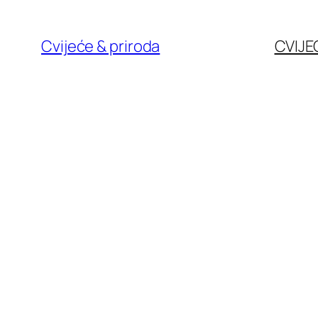
Skoči
do
Cvijeće & priroda
CVIJE
sadržaja