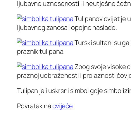
ljubavne uznesenosti i i neutješne čežn
Tulipanov cvijet je 
ljubavnog zanosa i opojne naslade.
Turski sultani su ga
praznik tulipana.
Zbog svoje visoke ci
praznoj uobraženosti i prolaznosti čovj
Tulipan je i uskrsni simbol gdje simboliz
Povratak na
cvijeće