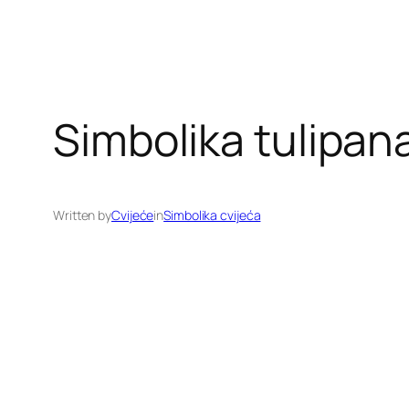
Simbolika tulipan
Written by
Cvijeće
in
Simbolika cvijeća