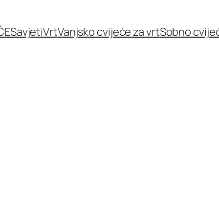
ĆE
Savjeti
Vrt
Vanjsko cvijeće za vrt
Sobno cvije