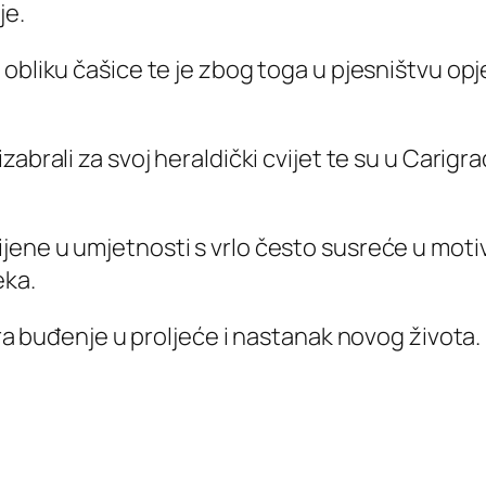
je.
u obliku čašice te je zbog toga u pjesništvu o
 izabrali za svoj heraldički cvijet te su u Cari
jene u umjetnosti s vrlo često susreće u motivu
eka.
ira buđenje u proljeće i nastanak novog života.