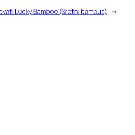
ovati Lucky Bamboo (Sretni bambus)
→