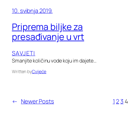
10. svibnja 2019.
Priprema biljke za
presađivanje u vrt
SAVJETI
Smanjite količinu vode koju im dajete…
Written by
Cvijeće
←
Newer Posts
1
2
3
4