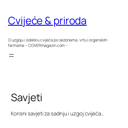
Skoči
do
Cvijeće & priroda
sadržaja
O uzgoju i odabiru cvijeća po sezonama, vrtu i organskim
farmama – COVERmagazin.com –
Savjeti
Korisni savjeti za sadnju i uzgoj cvijeća…