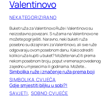
Valentinovo
NEKATEGORIZIRANO
Buket ruža za Valentinovo Ruže i Valentinovo su
neizostavno povezani. S ružama na Valentinovo ne
možete pogriješiti. Naravno, neki buketi ruža
posebno su dizajnirani za Valentinovo, ali sve ruže
odgovaraju ovom posebnom danu. Kako odrediti
koliko ruža kupiti u buket? Možete naručiti prema
nekom posebnom broju, poput vremena provedenog
zajedno u mjesecima ili godinama. Možete…
Simbolika ruže i značenje ruža prema boji
SIMBOLIKA CVIJEĆA
Gdje smjestiti biljku u sobi?!
SAVJETI
, 
SOBNO CVIJEĆE