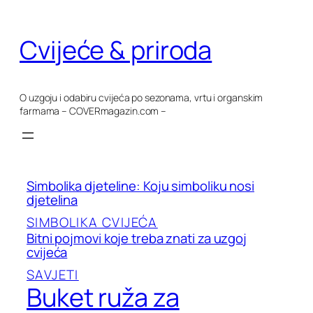
Skoči
do
Cvijeće & priroda
sadržaja
O uzgoju i odabiru cvijeća po sezonama, vrtu i organskim
farmama – COVERmagazin.com –
Simbolika djeteline: Koju simboliku nosi
djetelina
SIMBOLIKA CVIJEĆA
Bitni pojmovi koje treba znati za uzgoj
cvijeća
SAVJETI
Buket ruža za