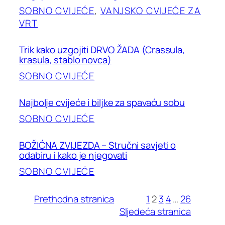
SOBNO CVIJEĆE
, 
VANJSKO CVIJEĆE ZA
VRT
Trik kako uzgojiti DRVO ŽADA (Crassula,
krasula, stablo novca)
SOBNO CVIJEĆE
Najbolje cvijeće i biljke za spavaću sobu
SOBNO CVIJEĆE
BOŽIĆNA ZVIJEZDA – Stručni savjeti o
odabiru i kako je njegovati
SOBNO CVIJEĆE
Prethodna stranica
1
2
3
4
…
26
Sljedeća stranica